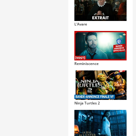
L’Avare
Reminiscence
Ninja Turtles 2