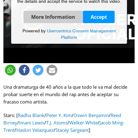
the details and accept the service to watch this video.
More Information
Accept
Powered by
Usercentrics Consent Management
Platform
Una dramaturga de 40 años a la que todo le va mal decide
probar suerte en el mundo del rap antes de aceptar su
fracaso como artista.
Stars: [
Radha Blank
/
Peter Y. Kim
/
Oswin Benjamin
/
Reed
Birney
/
Imani Lewis
/
T.J. Atoms
/
Welker White
/
Jacob Ming-
Trent
/
Haskiri Velazquez
/
Stacey Sargeant
]