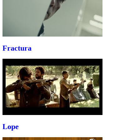
Fractura
Lope