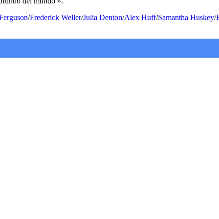
profundo del mundo ».
Ferguson
/
Frederick Weller
/
Julia Denton
/
Alex Huff
/
Samantha Huskey
/