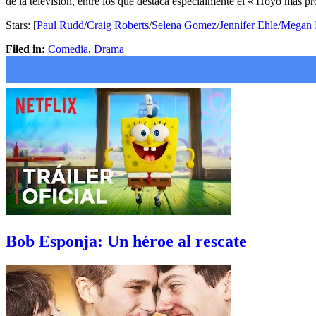
de la televisión, entre los que destaca especialmente el « Hoyo más 
Stars: [
Paul Rudd
/
Craig Roberts
/
Selena Gomez
/
Jennifer Ehle
/
Megan 
Filed in:
Comedia
,
Drama
Bob Esponja: Un héroe al rescate