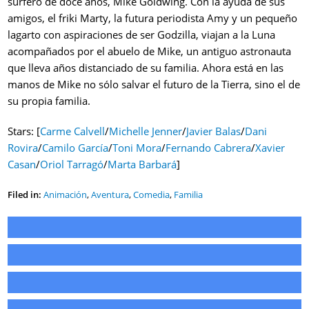
surfero de doce años, Mike Goldwing. Con la ayuda de sus
amigos, el friki Marty, la futura periodista Amy y un pequeño
lagarto con aspiraciones de ser Godzilla, viajan a la Luna
acompañados por el abuelo de Mike, un antiguo astronauta
que lleva años distanciado de su familia. Ahora está en las
manos de Mike no sólo salvar el futuro de la Tierra, sino el de
su propia familia.
Stars: [
Carme Calvell
/
Michelle Jenner
/
Javier Balas
/
Dani
Rovira
/
Camilo García
/
Toni Mora
/
Fernando Cabrera
/
Xavier
Casan
/
Oriol Tarragó
/
Marta Barbará
]
Filed in:
Animación
,
Aventura
,
Comedia
,
Familia