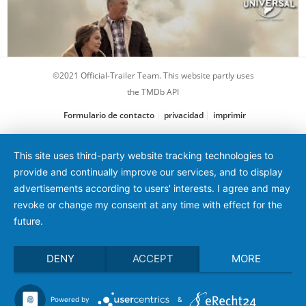
©2021 Official-Trailer Team. This website partly uses
the TMDb API
Formulario de contacto
privacidad
imprimir
Uno de nosotros
This site uses third-party website tracking technologies to
provide and continually improve our services, and to display
advertisements according to users' interests. I agree and may
revoke or change my consent at any time with effect for the
future.
DENY
ACCEPT
MORE
Powered by
&